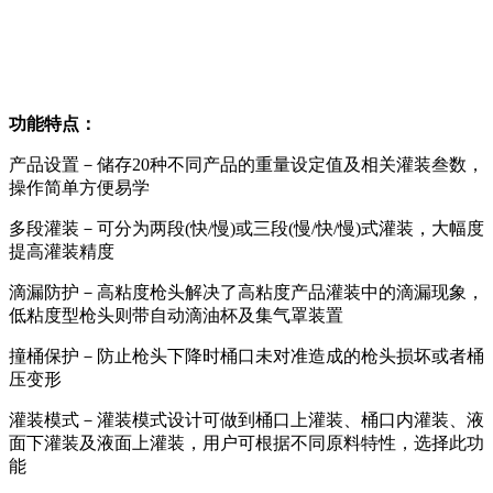
功能特点：
产品设置－储存20种不同产品的重量设定值及相关灌装叁数，
操作简单方便易学
多段灌装－可分为两段(快/慢)或三段(慢/快/慢)式灌装，大幅度
提高灌装精度
滴漏防护－高粘度枪头解决了高粘度产品灌装中的滴漏现象，
低粘度型枪头则带自动滴油杯及集气罩装置
撞桶保护－防止枪头下降时桶口未对准造成的枪头损坏或者桶
压变形
灌装模式－灌装模式设计可做到桶口上灌装、桶口内灌装、液
面下灌装及液面上灌装，用户可根据不同原料特性，选择此功
能