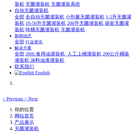
装机
无菌灌装机
无菌灌装系统
自动无菌灌装机
全部
全自动无菌灌装机
小剂量无菌灌装机
1-5升无菌灌
装机
10-50升无菌灌装机
200升无菌灌装机
袋装无菌灌
装机
吨桶无菌灌装机
无菌灌装机
新闻动态
全部
行业资讯
解决方案
全部
200L食用油灌装机_人工上桶灌装机
200公斤桶装
灌装机,涂料油漆灌装机
联系我们
English
<
Previous
>
Next
你的位置
网站首页
产品展示
无菌灌装机