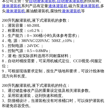
本公司主营：全
自动液体灌装机
,
自动液体灌装机
的供应商。
液体灌装机
系列产品有定量
液体灌装机
,磁力泵
液体灌装机
,多
头
液体灌装机
,酱油醋灌装机,腐蚀性
液体灌装机
等
200升乳酸灌装机,液下式灌装机的参数：
1．灌装容量：60-200L
2．称重精度：≤±0.2％；
3．生产能力：0～300桶/小时(具体参考需求)；
4．电 源：380VAC/220VAC 50HZ ,±10%；
5．控制电源：24VDC ；
6．控制气源：0.5～0.8MPa；
7．灌 枪: 按实际原料选用不同耐腐材料；
8．自动对桶按需要，可采用机械式定位、CCD视觉-伺服定
位；
9．可根据现场要求定制，按生产场地和要求，可设计线体物
流方向和长度。
200升乳酸灌装机,液下式灌装机的特点：
1、通过键盘修改产品的重量设定值及相关灌装参数。
2、采用双速灌装，达到快速和精度。
3、防撞桶设计，当灌装枪没有对准桶口时，可以保护灌装机
和避免容器受伤。