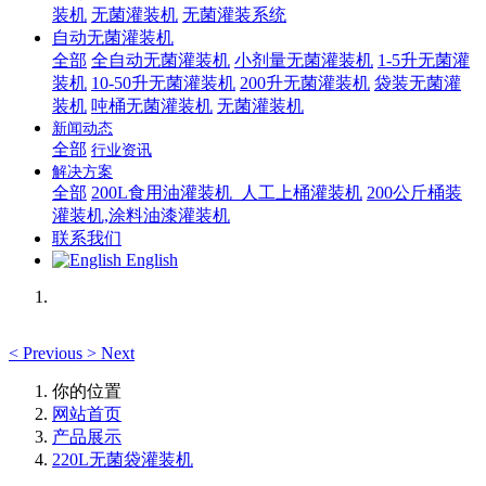
装机
无菌灌装机
无菌灌装系统
自动无菌灌装机
全部
全自动无菌灌装机
小剂量无菌灌装机
1-5升无菌灌
装机
10-50升无菌灌装机
200升无菌灌装机
袋装无菌灌
装机
吨桶无菌灌装机
无菌灌装机
新闻动态
全部
行业资讯
解决方案
全部
200L食用油灌装机_人工上桶灌装机
200公斤桶装
灌装机,涂料油漆灌装机
联系我们
English
<
Previous
>
Next
你的位置
网站首页
产品展示
220L无菌袋灌装机