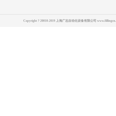
防腐酸碱灌装机
30升液面灌装机视频
化工大桶灌装机
200kg称重灌装线视频
树脂自动灌装机
200L灌装机、300kg灌装机防
Copyright ? 20010-2019 上海广志自动化设备有限公司 www.f
油桶灌装机
200L四桶旋转灌装机 自动
方桶称重灌装机
袋装沥青灌装机沥青包装