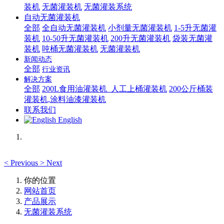
装机
无菌灌装机
无菌灌装系统
自动无菌灌装机
全部
全自动无菌灌装机
小剂量无菌灌装机
1-5升无菌灌
装机
10-50升无菌灌装机
200升无菌灌装机
袋装无菌灌
装机
吨桶无菌灌装机
无菌灌装机
新闻动态
全部
行业资讯
解决方案
全部
200L食用油灌装机_人工上桶灌装机
200公斤桶装
灌装机,涂料油漆灌装机
联系我们
English
<
Previous
>
Next
你的位置
网站首页
产品展示
无菌灌装系统