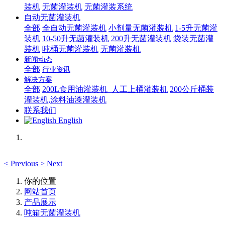
装机
无菌灌装机
无菌灌装系统
自动无菌灌装机
全部
全自动无菌灌装机
小剂量无菌灌装机
1-5升无菌灌
装机
10-50升无菌灌装机
200升无菌灌装机
袋装无菌灌
装机
吨桶无菌灌装机
无菌灌装机
新闻动态
全部
行业资讯
解决方案
全部
200L食用油灌装机_人工上桶灌装机
200公斤桶装
灌装机,涂料油漆灌装机
联系我们
English
<
Previous
>
Next
你的位置
网站首页
产品展示
吨箱无菌灌装机