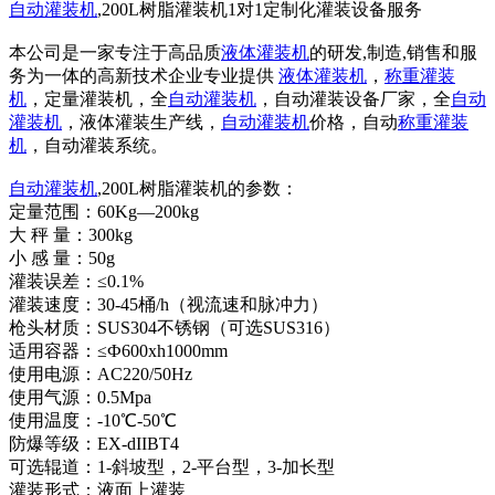
自动灌装机
,200L树脂灌装机1对1定制化灌装设备服务
本公司是一家专注于高品质
液体灌装机
的研发,制造,销售和服
务为一体的高新技术企业专业提供
液体灌装机
，
称重灌装
机
，定量灌装机，全
自动灌装机
，自动灌装设备厂家，全
自动
灌装机
，液体灌装生产线，
自动灌装机
价格，自动
称重灌装
机
，自动灌装系统。
自动灌装机
,200L树脂灌装机的参数：
定量范围：60Kg—200kg
大 秤 量：300kg
小 感 量：50g
灌装误差：≤0.1%
灌装速度：30-45桶/h（视流速和脉冲力）
枪头材质：SUS304不锈钢（可选SUS316）
适用容器：≤Ф600xh1000mm
使用电源：AC220/50Hz
使用气源：0.5Mpa
使用温度：-10℃-50℃
防爆等级：EX-dIIBT4
可选辊道：1-斜坡型，2-平台型，3-加长型
灌装形式：液面上灌装