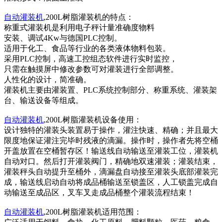
自动灌装机
,200L树脂灌装机的特点：
称重式灌装机是利用电子秤计量准确度物料
安装、调试4Kw与德国PLC控制。
适用于化工、食品等行业的各类液体物料包装。
采用PLC控制，高速工控组态软件进行实时监控，
只需在触摸屏中修改参数可对灌装进行全部调整。
人性化的设计，简准确。
灌装机主要由灌装置、PLC系统控制部分、称重系统、灌装架
台、输送设备等组成。
自动灌装机
,200L树脂灌装机设备使用：
设计独特的灌装头装置易于操作，灌注快速、精确；并且最大
限度地保证灌注完毕时残液的滴漏。操作时，操作者先将空桶
开盖放置在空桶暂存区！输送线自动输送至灌装工位，灌装机
自动对口。然后打开灌装阀门，精确地双速灌装；灌装结束，
灌装秤头自动提升至桶外，滴漏盘自动接至灌装头底部灌装完
成，输送线启动自动将成品桶输送至锁盖区，人工锁盖完成自
动输送至成品区，叉车叉走成品桶整个灌装流程结束！
自动灌装机
,200L树脂灌装机适用范围：